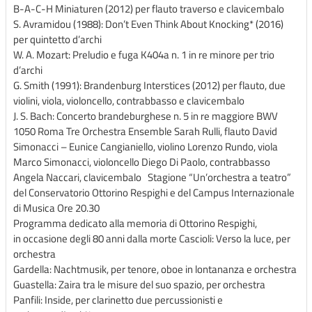
B-A-C-H Miniaturen (2012) per flauto traverso e clavicembalo
S. Avramidou (1988): Don’t Even Think About Knocking* (2016)
per quintetto d’archi
W. A. Mozart: Preludio e fuga K404a n. 1 in re minore per trio
d’archi
G. Smith (1991): Brandenburg Interstices (2012) per flauto, due
violini, viola, violoncello, contrabbasso e clavicembalo
J. S. Bach: Concerto brandeburghese n. 5 in re maggiore BWV
1050 Roma Tre Orchestra Ensemble Sarah Rulli, flauto David
Simonacci – Eunice Cangianiello, violino Lorenzo Rundo, viola
Marco Simonacci, violoncello Diego Di Paolo, contrabbasso
Angela Naccari, clavicembalo Stagione “Un’orchestra a teatro”
del Conservatorio Ottorino Respighi e del Campus Internazionale
di Musica Ore 20.30
Programma dedicato alla memoria di Ottorino Respighi,
in occasione degli 80 anni dalla morte Cascioli: Verso la luce, per
orchestra
Gardella: Nachtmusik, per tenore, oboe in lontananza e orchestra
Guastella: Zaira tra le misure del suo spazio, per orchestra
Panfili: Inside, per clarinetto due percussionisti e