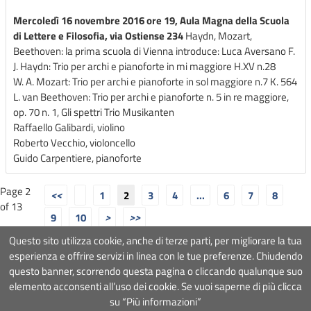
Mercoledì 16 novembre 2016 ore 19, Aula Magna della Scuola
di Lettere e Filosofia, via Ostiense 234
Haydn, Mozart,
Beethoven: la prima scuola di Vienna introduce: Luca Aversano F.
J. Haydn: Trio per archi e pianoforte in mi maggiore H.XV n.28
W. A. Mozart: Trio per archi e pianoforte in sol maggiore n.7 K. 564
L. van Beethoven: Trio per archi e pianoforte n. 5 in re maggiore,
op. 70 n. 1, Gli spettri Trio Musikanten
Raffaello Galibardi, violino
Roberto Vecchio, violoncello
Guido Carpentiere, pianoforte
Page 2
1
2
3
4
...
6
7
8
of 13
9
10
Questo sito utilizza cookie, anche di terze parti, per migliorare la tua
esperienza e offrire servizi in linea con le tue preferenze. Chiudendo
questo banner, scorrendo questa pagina o cliccando qualunque suo
Associazione Roma Tre Orchestra
- Via Ostiense 234, 00144 Roma
elemento acconsenti all’uso dei cookie. Se vuoi saperne di più clicca
Partita Iva
09222391006
Codice fiscale
97367000581
su “Più informazioni”