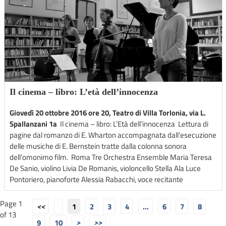
Il cinema – libro: L’età dell’innocenza
Giovedì 20 ottobre 2016 ore 20, Teatro di Villa Torlonia, via L.
Spallanzani 1a
Il cinema – libro: L’Età dell’innocenza Lettura di
pagine dal romanzo di E. Wharton accompagnata dall’esecuzione
delle musiche di E. Bernstein tratte dalla colonna sonora
dell’omonimo film. Roma Tre Orchestra Ensemble Maria Teresa
De Sanio, violino Livia De Romanis, violoncello Stella Ala Luce
Pontoriero, pianoforte Alessia Rabacchi, voce recitante
Page 1
1
2
3
4
...
6
7
8
of 13
9
10