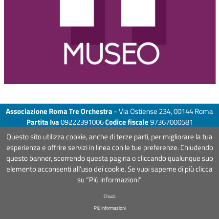
Associazione Roma Tre Orchestra
- Via Ostiense 234, 00144 Roma
Partita Iva
09222391006
Codice fiscale
97367000581
COOKIE POLICY
-
DISCLAIMER
- Design&Development by
Mister
Questo sito utilizza cookie, anche di terze parti, per migliorare la tua
Wolf srl
- Hosting by
Bsnewline
& Pieffe
esperienza e offrire servizi in linea con le tue preferenze. Chiudendo
questo banner, scorrendo questa pagina o cliccando qualunque suo
elemento acconsenti all’uso dei cookie. Se vuoi saperne di più clicca
su “Più informazioni”
Chiudi
Più Informazioni