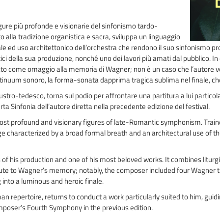
ure più profonde e visionarie del sinfonismo tardo-
alla tradizione organistica e sacra, sviluppa un linguaggio
le ed uso architettonico dell’orchestra che rendono il suo sinfonismo proi
ici della sua produzione, nonché uno dei lavori più amati dal pubblico. In e
ato come omaggio alla memoria di Wagner; non è un caso che l’autore vo
ontinuum sonoro, la forma-sonata dapprima tragica sublima nel finale, c
austro-tedesco, torna sul podio per affrontare una partitura a lui parti
ta Sinfonia dell’autore diretta nella precedente edizione del festival.
t profound and visionary figures of late-Romantic symphonism. Traine
e characterized by a broad formal breath and an architectural use of t
f his production and one of his most beloved works. It combines liturgica
bute to Wagner’s memory; notably, the composer included four Wagner tub
 into a luminous and heroic finale.
an repertoire, returns to conduct a work particularly suited to him, gu
mposer’s Fourth Symphony in the previous edition.