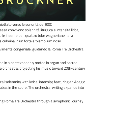
ettato verso le sonorità del 900’.
ssa convivono solennità liturgica e intensità lirica,
lle inserire ben quattro tube wagneriane nella
he culmina in un forte eroismo luminoso.
colarmente congeniale, guidando la Roma Tre Orchestra
d in a context deeply rooted in organ and sacred
he orchestra, projecting his music toward 20th-century
l solemnity with lyrical intensity, featuring an Adagio
as in the score. The orchestral writing expands into
iding Roma Tre Orchestra through a symphonic journey