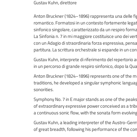
Gustav Kuhn, direttore
Anton Bruckner (1824–1896) rappresenta una delle fig
romantico. Formatosi in un contesto fortemente legato 
sinfonico singolare, caratterizzato da un respiro forma
La Sinfonia n. 7 in mi maggiore costituisce uno dei vert
con un Adagio di straordinaria forza espressiva, pens
partitura. La scrittura orchestrale si espande in un c
Gustav Kuhn, interprete di riferimento del repertorio 
in un percorso di grande respiro sinfonico, dopo la Quar
Anton Bruckner (1824–1896) represents one of the mos
traditions, he developed a singular symphonic languag
sonorities.
Symphony No. 7 in E major stands as one of the peaks o
of extraordinary expressive power conceived as a tri
a continuous sonic flow, with the sonata form evolving
Gustav Kuhn, a leading interpreter of the Austro-Germ
of great breadth, following his performance of the co