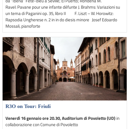
da “Iberia” Fête-dieu à Seville; El Puerto; Rondeña M.
Ravel: Pavane pour une infante défunte J. Brahms: Variazioni su
un tema di Paganini op. 35, libro II F. Liszt – W. Horowitz:
Rapsodia Ungherese n. 2 in in do diesis minore Josef Edoardo
Mossali, pianoforte
R3O on Tour: Friuli
Venerdì 16 gennaio ore 20.30, Auditorium di Povoletto (UD)
in
collaborazione con Comune di Povoletto