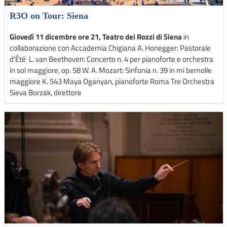
R3O on Tour: Siena
Giovedì 11 dicembre ore 21, Teatro dei Rozzi di Siena
in
collaborazione con Accademia Chigiana A. Honegger: Pastorale
d'Été L. van Beethoven: Concerto n. 4 per pianoforte e orchestra
in sol maggiore, op. 58 W. A. Mozart: Sinfonia n. 39 in mi bemolle
maggiore K. 543 Maya Oganyan, pianoforte Roma Tre Orchestra
Sieva Borzak, direttore