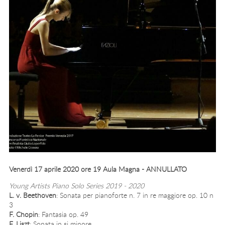
Venerdì 17 aprile 2020 ore 19 Aula Magna - ANNULLATO
Young Artists Piano Solo Series 2019 - 2020
L. v. Beethoven
: Sonata per pianoforte n. 7 in re maggiore op. 10 n
3
F. Chopin
: Fantasia op. 49
F. Liszt
: Sonata in si minore