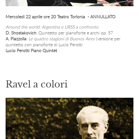
Mercoledì 22 aprile ore 20 Teatro Torlonia - ANNULLATO
Around the world: Argentina e URSS a confronto
D. Shostakovich
: Quintetto per pianoforte e archi op. 57
A. Piazzolla
:
Le quattro stagioni di Buenos Aires
(versione per
quintetto con pianoforte di Lucio Perotti
Lucio Perotti Piano Quintet
Ravel a colori