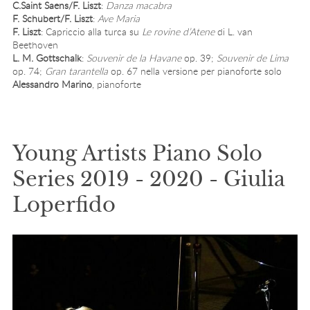
C.Saint Saens/F. Liszt
:
Danza macabra
F. Schubert/F. Liszt
:
Ave Maria
F. Liszt
: Capriccio alla turca su
Le rovine d’Atene
di L. van
Beethoven
L. M. Gottschalk
:
Souvenir de la Havane
op. 39;
Souvenir de Lima
op. 74;
Gran tarantella
op. 67 nella versione per pianoforte solo
Alessandro Marino
, pianoforte
Young Artists Piano Solo
Series 2019 - 2020 - Giulia
Loperfido