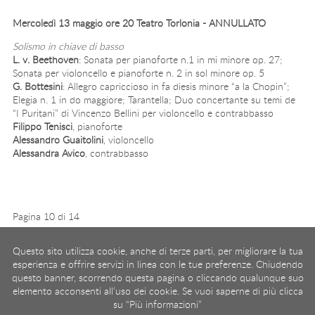
Mercoledì 13 maggio ore 20 Teatro Torlonia - ANNULLATO
Solismo in chiave di basso
L. v. Beethoven
: Sonata per pianoforte n.1 in mi minore op. 27;
Sonata per violoncello e pianoforte n. 2 in sol minore op. 5
G. Bottesini
: Allegro capriccioso in fa diesis minore “a la Chopin”;
Elegia n. 1 in do maggiore;
Tarantella
;
Duo concertante su temi de
“I Puritani” di Vincenzo Bellini per violoncello e contrabbasso
Filippo Tenisci
, pianoforte
Alessandro Guaitolini
, violoncello
Alessandra Avico
, contrabbasso
Pagina 10 di 14
Inizio
Indietro
5
6
7
8
9
10
11
12
13
14
Questo sito utilizza cookie, anche di terze parti, per migliorare la tua
Avanti
Fine
esperienza e offrire servizi in linea con le tue preferenze. Chiudendo
questo banner, scorrendo questa pagina o cliccando qualunque suo
elemento acconsenti all’uso dei cookie. Se vuoi saperne di più clicca
Associazione Roma Tre Orchestra
- Via Ostiense 234, 00144 Roma
su “Più informazioni”
Partita Iva
09222391006
Codice fiscale
97367000581