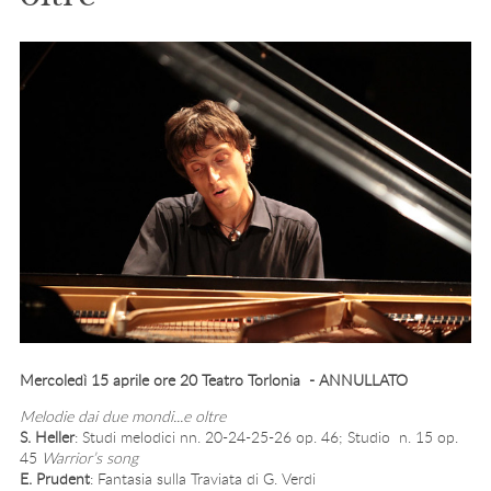
Mercoledì 15 aprile ore 20 Teatro Torlonia - ANNULLATO
Melodie dai due mondi...e oltre
S. Heller
: Studi melodici nn. 20-24-25-26 op. 46; Studio n. 15 op.
45
Warrior’s song
E. Prudent
: Fantasia sulla Traviata di G. Verdi