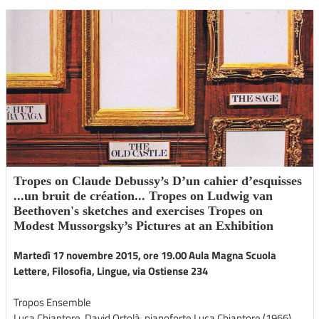
Tropes on Claude Debussy’s D’un cahier d’esquisses
...un bruit de création... Tropes on Ludwig van
Beethoven's sketches and exercises Tropes on
Modest Mussorgsky’s Pictures at an Exhibition
Martedì 17 novembre 2015, ore 19.00 Aula Magna Scuola
Lettere, Filosofia, Lingue, via Ostiense 234
Tropos Ensemble
Luca Chiantore, David Ortolà, pianoforte Luca Chiantore (1966)