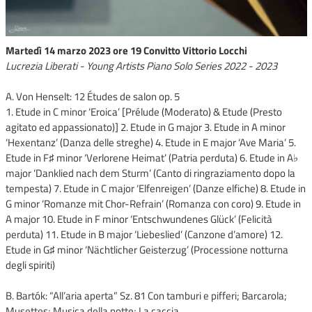
Martedì 14 marzo 2023 ore 19 Convitto Vittorio Locchi
Lucrezia Liberati - Young Artists Piano Solo Series 2022 - 2023
A. Von Henselt: 12 Études de salon op. 5
1. Etude in C minor ‘Eroica’ [Prélude (Moderato) & Etude (Presto
agitato ed appassionato)] 2. Etude in G major 3. Etude in A minor
‘Hexentanz’ (Danza delle streghe) 4. Etude in E major ‘Ave Maria’ 5.
Etude in F♯ minor ‘Verlorene Heimat’ (Patria perduta) 6. Etude in A♭
major ‘Danklied nach dem Sturm’ (Canto di ringraziamento dopo la
tempesta) 7. Etude in C major ‘Elfenreigen’ (Danze elfiche) 8. Etude in
G minor ‘Romanze mit Chor-Refrain’ (Romanza con coro) 9. Etude in
A major 10. Etude in F minor ‘Entschwundenes Glück’ (Felicità
perduta) 11. Etude in B major ‘Liebeslied’ (Canzone d’amore) 12.
Etude in G♯ minor ‘Nächtlicher Geisterzug’ (Processione notturna
degli spiriti)
B. Bartók: “All’aria aperta” Sz. 81 Con tamburi e pifferi; Barcarola;
Musettes; Musica della notte; La caccia