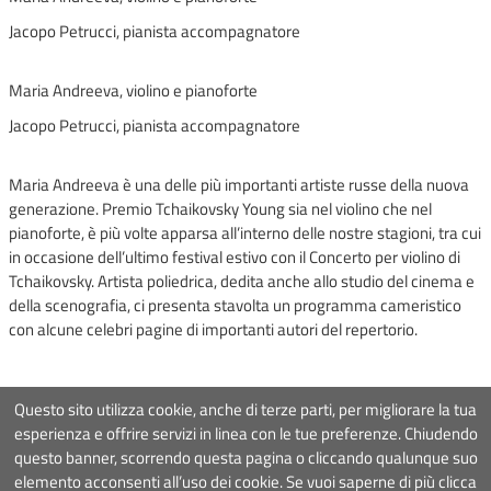
Jacopo Petrucci, pianista accompagnatore
Maria Andreeva, violino e pianoforte
Jacopo Petrucci, pianista accompagnatore
Maria Andreeva è una delle più importanti artiste russe della nuova
generazione. Premio Tchaikovsky Young sia nel violino che nel
pianoforte, è più volte apparsa all’interno delle nostre stagioni, tra cui
in occasione dell’ultimo festival estivo con il Concerto per violino di
Tchaikovsky. Artista poliedrica, dedita anche allo studio del cinema e
della scenografia, ci presenta stavolta un programma cameristico
con alcune celebri pagine di importanti autori del repertorio.
Questo sito utilizza cookie, anche di terze parti, per migliorare la tua
esperienza e offrire servizi in linea con le tue preferenze. Chiudendo
questo banner, scorrendo questa pagina o cliccando qualunque suo
Associazione Roma Tre Orchestra
- Via Ostiense 234, 00144 Roma
elemento acconsenti all’uso dei cookie. Se vuoi saperne di più clicca