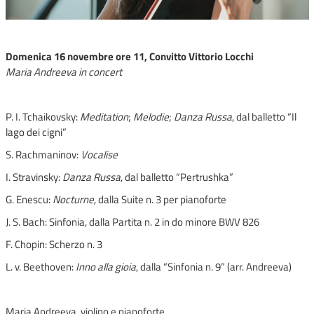
Domenica 16 novembre ore 11, Convitto Vittorio Locchi
Maria Andreeva in concert
P. I. Tchaikovsky:
Meditation
;
Melodie
;
Danza Russa
, dal balletto “Il
lago dei cigni”
S. Rachmaninov:
Vocalise
I. Stravinsky:
Danza Russa
, dal balletto “Pertrushka”
G. Enescu:
Nocturne,
dalla Suite n. 3 per pianoforte
J. S. Bach: Sinfonia, dalla Partita n. 2 in do minore BWV 826
F. Chopin: Scherzo n. 3
L. v. Beethoven:
Inno alla gioia
, dalla “Sinfonia n. 9” (arr. Andreeva)
Maria Andreeva, violino e pianoforte