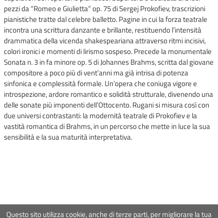
pezzi da “Romeo e Giulietta” op. 75 di Sergej Prokofiev, trascrizioni
pianistiche tratte dal celebre balletto. Pagine in cui la forza teatrale
incontra una scrittura danzante e brillante, restituendo l’intensità
drammatica della vicenda shakespeariana attraverso ritmi incisivi,
colori ironici e momenti di lirismo sospeso. Precede la monumentale
Sonata n. 3 in fa minore op. 5 di Johannes Brahms, scritta dal giovane
compositore a poco più di vent’anni ma già intrisa di potenza
sinfonica e complessità formale. Un’opera che coniuga vigore e
introspezione, ardore romantico e solidità strutturale, divenendo una
delle sonate più imponenti dell’Ottocento. Rugani si misura così con
due universi contrastanti: la modernità teatrale di Prokofiev e la
vastità romantica di Brahms, in un percorso che mette in luce la sua
sensibilità e la sua maturità interpretativa.
Questo sito utilizza cookie, anche di terze parti, per migliorare la tua